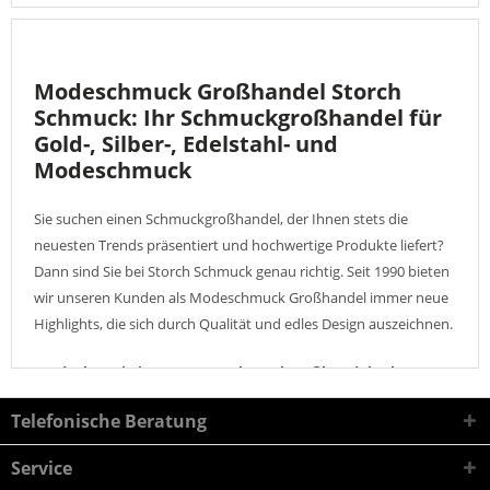
Modeschmuck Großhandel Storch
Schmuck: Ihr Schmuckgroßhandel für
Gold-, Silber-, Edelstahl- und
Modeschmuck
Sie suchen einen Schmuckgroßhandel, der Ihnen stets die
neuesten Trends präsentiert und hochwertige Produkte liefert?
Dann sind Sie bei Storch Schmuck genau richtig. Seit 1990 bieten
wir unseren Kunden als Modeschmuck Großhandel immer neue
Highlights, die sich durch Qualität und edles Design auszeichnen.
Entdecken Sie in unserem Schmuckgroßhandel erlesene
Designs in bester Qualität zu fairen Preisen: Storch
Telefonische Beratung
Schmuck ist Ihr zuverlässiger Modeschmuck Großhandel!
Service
Als Schmuckgroßhandel kennen wir uns mit aktuellen Trends aus