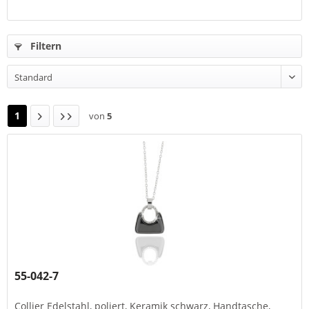
Filtern
1
von
5
55-042-7
Collier Edelstahl, poliert, Keramik schwarz, Handtasche,