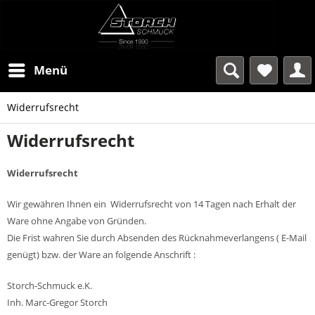
Menü
Widerrufsrecht
Widerrufsrecht
Widerrufsrecht
Wir gewähren Ihnen ein Widerrufsrecht von 14 Tagen nach Erhalt der
Ware ohne Angabe von Gründen.
Die Frist wahren Sie durch Absenden des Rücknahmeverlangens ( E-Mail
genügt) bzw. der Ware an folgende Anschrift :
Storch-Schmuck e.K.
Inh. Marc-Gregor Storch