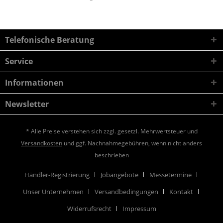
Telefonische Beratung
Service
Informationen
Newsletter
* Alle Preise verstehen sich zzgl. gesetzl. Mehrwertsteuer und
Versandkosten
und ggf. Nachnahmegebühren, wenn nicht anders
beschrieben
Händler-Registrierung
Jobangebote
Messetermine
Unser Unternehmen
Versandbedingungen
Kontakt
Widerrufsrecht
Impressum