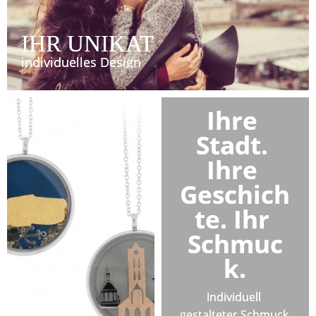
IHR UNIKAT
individuelles Design
Ihre 
Stadt. 
Ihre 
Geschich
te. Ihr 
Schmuc
k.
Individuell 
gestalteter Schmuck 