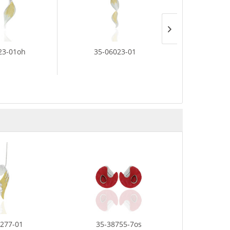
23-01oh
35-06023-01
35-062
277-01
35-38755-7os
21-