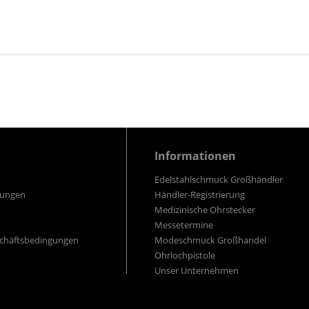
Informationen
Edelstahlschmuck Großhändler
gungen
Händler-Registrierung
Medizinische Ohrstecker
Messetermine
schäftsbedingungen
Modeschmuck Großhandel
Ohrlochpistole
Unser Unternehmen