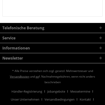
Telefonische Beratung
Service
Informationen
Newsletter
* Alle Preise verstehen sich zzgl. gesetzl. Mehrwertsteuer und
Versandkosten
und ggf. Nachnahmegebühren, wenn nicht anders
beschrieben
Händler-Registrierung
Jobangebote
Messetermine
Unser Unternehmen
Versandbedingungen
Kontakt