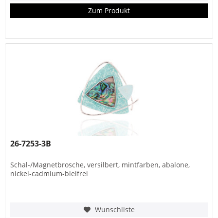
Zum Produkt
26-7253-3B
Schal-/Magnetbrosche, versilbert, mintfarben, abalone,
nickel-cadmium-bleifrei
Wunschliste