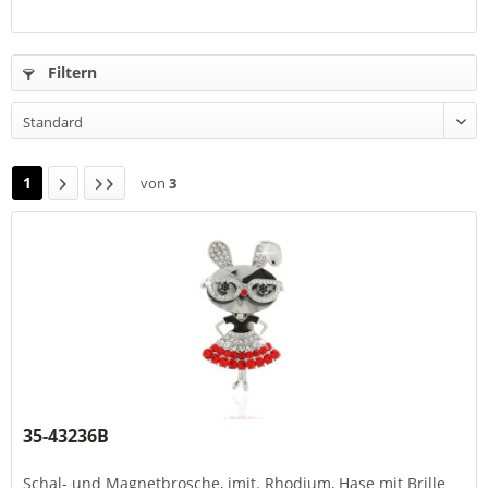
Filtern
1
von
3
35-43236B
Schal- und Magnetbrosche, imit. Rhodium, Hase mit Brille