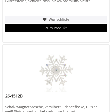
Glitzersteine, Schleife rosa, nickel-cadmium-bleifrei
Wunschliste
Zum Produkt
26-1512B
Schal-/Magnetbrosche, versilbert, Schneeflocke, Glitzer
weiß,Steine bunt, nickel-cadmium-bleifrei