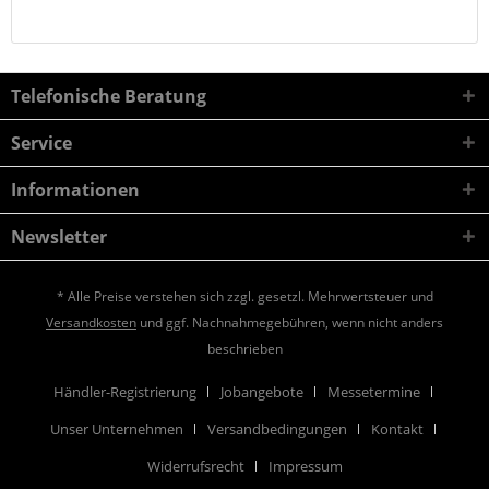
Telefonische Beratung
Service
Informationen
Newsletter
* Alle Preise verstehen sich zzgl. gesetzl. Mehrwertsteuer und
Versandkosten
und ggf. Nachnahmegebühren, wenn nicht anders
beschrieben
Händler-Registrierung
Jobangebote
Messetermine
Unser Unternehmen
Versandbedingungen
Kontakt
Widerrufsrecht
Impressum