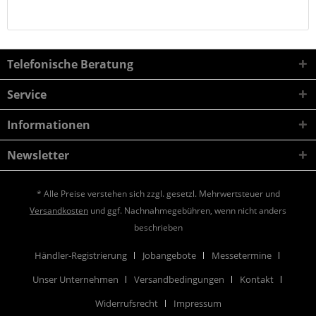
Telefonische Beratung
Service
Informationen
Newsletter
* Alle Preise verstehen sich zzgl. gesetzl. Mehrwertsteuer und
Versandkosten
und ggf. Nachnahmegebühren, wenn nicht anders
beschrieben
Händler-Registrierung
Jobangebote
Messetermine
Unser Unternehmen
Versandbedingungen
Kontakt
Widerrufsrecht
Impressum