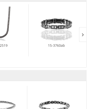
-2519
15-3760ab
15