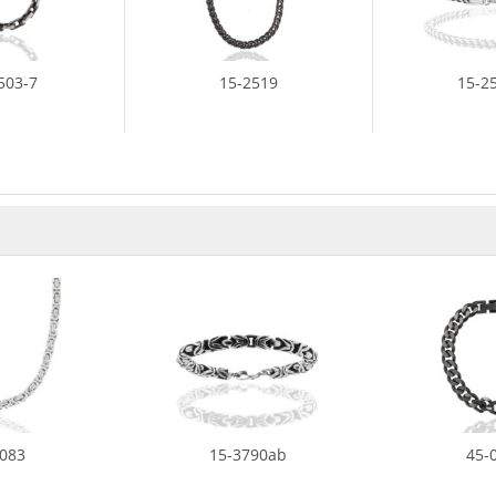
503-7
15-2519
15-2
2083
15-3790ab
45-