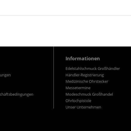
Informationen
Edelstahlschmuck Großhändler
gungen
Händler-Registrierung
Medizinische Ohrstecker
Messetermine
schäftsbedingungen
Modeschmuck Großhandel
Ohrlochpistole
Unser Unternehmen