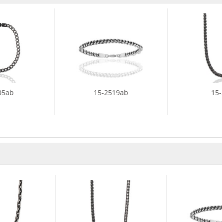
05ab
15-2519ab
15