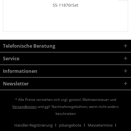
55-11870rSet
Telefonische Beratung
Service
Informationen
Newsletter
* Alle Preise verstehen sich zzgl. gesetzl. Mehrwertsteuer und
Versandkosten
und ggf. Nachnahmegebühren, wenn nicht anders
beschrieben
Händler-Registrierung
Jobangebote
Messetermine