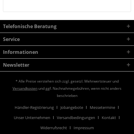
Telefonische Beratung
Service
Informationen
Newsletter
* Alle Preise verstehen sich zzgl. gesetzl. Mehrwertsteuer und
Versandkosten
und ggf. Nachnahmegebühren, wenn nicht anders
beschrieben
Händler-Registrierung
Jobangebote
Messetermine
Unser Unternehmen
Versandbedingungen
Kontakt
Widerrufsrecht
Impressum