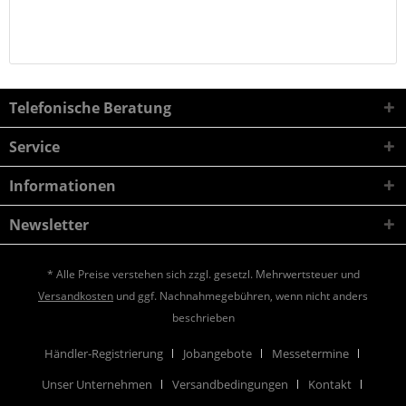
Telefonische Beratung
Service
Informationen
Newsletter
* Alle Preise verstehen sich zzgl. gesetzl. Mehrwertsteuer und
Versandkosten
und ggf. Nachnahmegebühren, wenn nicht anders
beschrieben
Händler-Registrierung
Jobangebote
Messetermine
Unser Unternehmen
Versandbedingungen
Kontakt