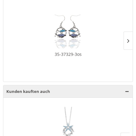
35-37329-3os
Kunden kauften auch
N