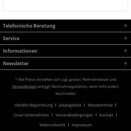
Telefonische Beratung
Service
Informationen
Newsletter
* Alle Preise verstehen sich zzgl. gesetzl. Mehrwertsteuer und
Versandkosten
und ggf. Nachnahmegebühren, wenn nicht anders
beschrieben
Händler-Registrierung
Jobangebote
Messetermine
Unser Unternehmen
Versandbedingungen
Kontakt
Widerrufsrecht
Impressum