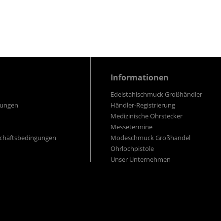
Informationen
Edelstahlschmuck Großhändler
gungen
Händler-Registrierung
Medizinische Ohrstecker
Messetermine
schäftsbedingungen
Modeschmuck Großhandel
Ohrlochpistole
Unser Unternehmen