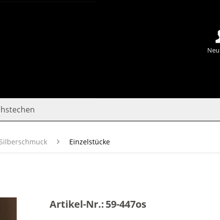
Neu
chstechen
Silberschmuck
Einzelstücke
Artikel-Nr.:
59-447os