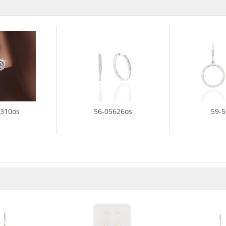
4310os
56-05626os
59-