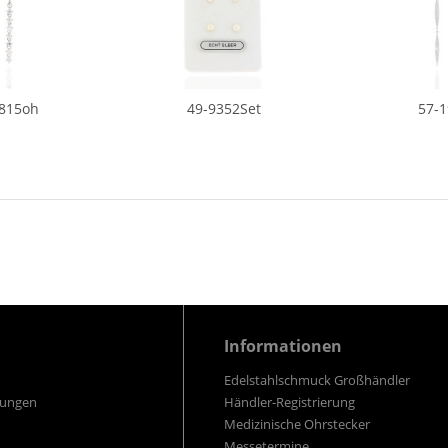
8815oh
49-9352Set
57-1
Informationen
Edelstahlschmuck Großhändler
gungen
Händler-Registrierung
Medizinische Ohrstecker
Messetermine