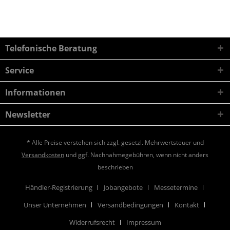
Telefonische Beratung
Service
Informationen
Newsletter
* Alle Preise verstehen sich zzgl. gesetzl. Mehrwertsteuer und
Versandkosten
und ggf. Nachnahmegebühren, wenn nicht anders
beschrieben
Händler-Registrierung
Jobangebote
Messetermine
Unser Unternehmen
Versandbedingungen
Kontakt
Widerrufsrecht
Impressum