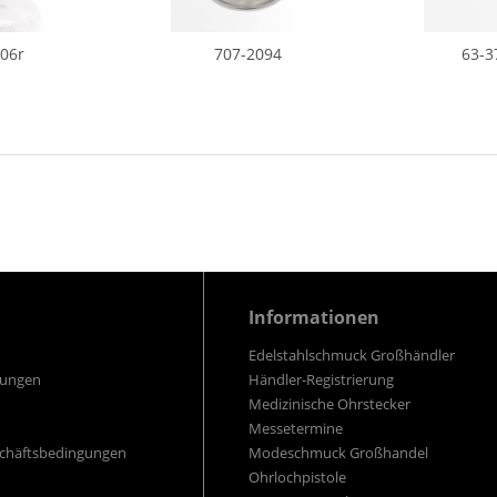
006r
707-2094
63-3
Informationen
Edelstahlschmuck Großhändler
gungen
Händler-Registrierung
Medizinische Ohrstecker
Messetermine
schäftsbedingungen
Modeschmuck Großhandel
Ohrlochpistole