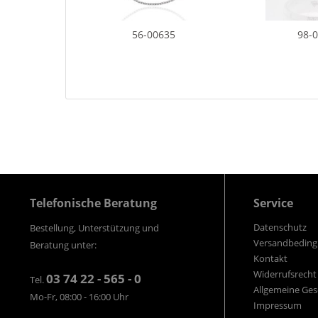
56-00635
98-
Telefonische Beratung
Service
Datenschutz
Bestellung, Unterstützung und
Versandbedin
Beratung unter:
Kontakt
Widerrufsrecht
03 74 22 - 565 - 0
Tel.
Allgemeine Ge
Mo-Fr, 08:00 - 16:00 Uhr
Impressum