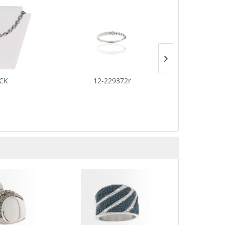
-CK
12-229372r
C