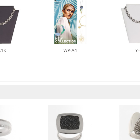
C1K
WP-A4
Y