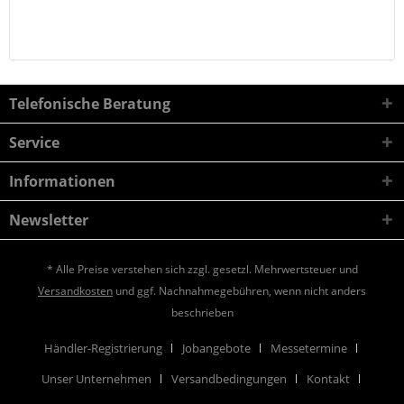
Telefonische Beratung
Service
Informationen
Newsletter
* Alle Preise verstehen sich zzgl. gesetzl. Mehrwertsteuer und
Versandkosten
und ggf. Nachnahmegebühren, wenn nicht anders
beschrieben
Händler-Registrierung
Jobangebote
Messetermine
Unser Unternehmen
Versandbedingungen
Kontakt