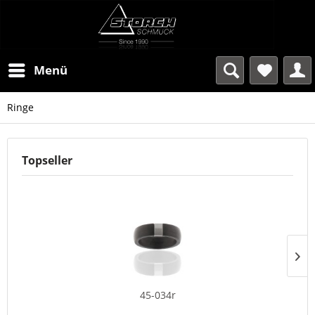
Menü
Ringe
Topseller
45-034r