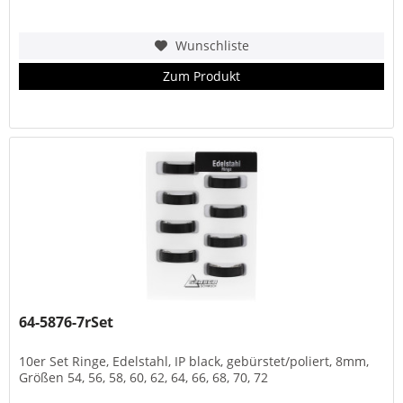
Wunschliste
Zum Produkt
64-5876-7rSet
10er Set Ringe, Edelstahl, IP black, gebürstet/poliert, 8mm,
Größen 54, 56, 58, 60, 62, 64, 66, 68, 70, 72