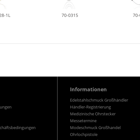
28-1L
70-0315
70-
Informationen
Edelstahlschmuck Großhändler
gungen
Händler-Registrierung
Medizinische Ohrstecker
Messetermine
schäftsbedingungen
Modeschmuck Großhandel
Ohrlochpistole