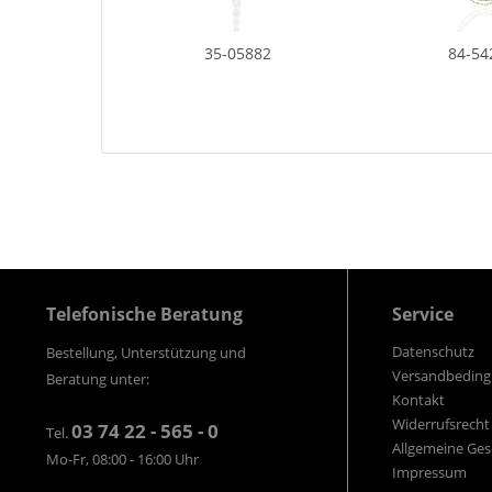
35-05882
84-54
Telefonische Beratung
Service
Datenschutz
Bestellung, Unterstützung und
Versandbedin
Beratung unter:
Kontakt
Widerrufsrecht
03 74 22 - 565 - 0
Tel.
Allgemeine Ge
Mo-Fr, 08:00 - 16:00 Uhr
Impressum