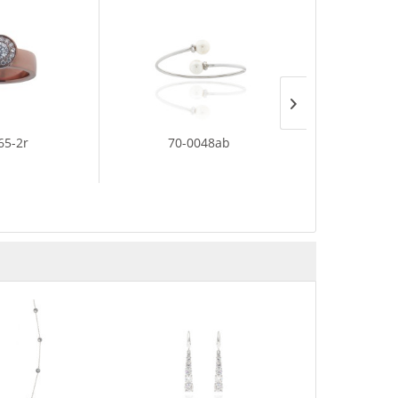
65-2r
70-0048ab
15-2