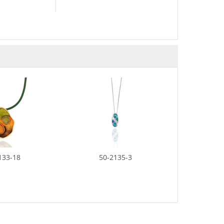
NEU
133-18
50-2135-3
50-2