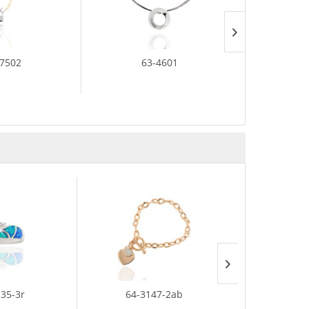
-7502
63-4601
6
135-3r
64-3147-2ab
35-24