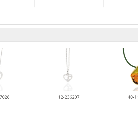
37028
12-236207
40-1