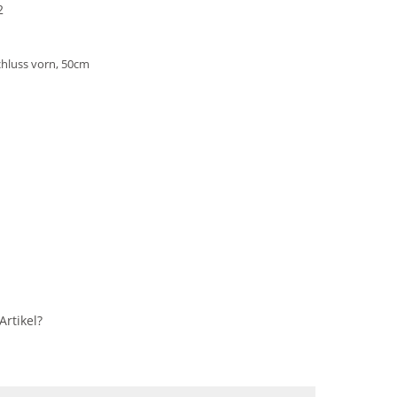
2
schluss vorn, 50cm
rtikel?