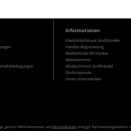
Informationen
Edelstahlschmuck Großhändler
gungen
Händler-Registrierung
Medizinische Ohrstecker
Messetermine
schäftsbedingungen
Modeschmuck Großhandel
Ohrlochpistole
Unser Unternehmen
zzgl. gesetzl. Mehrwertsteuer und
Versandkosten
und ggf. Nachnahmegebühren, w