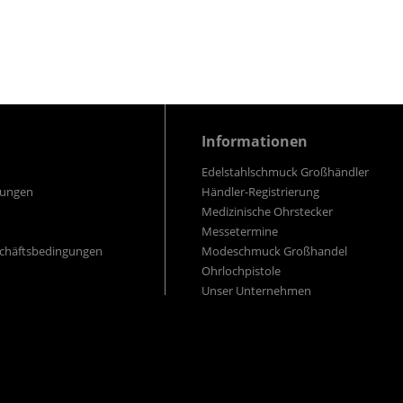
Informationen
Edelstahlschmuck Großhändler
gungen
Händler-Registrierung
Medizinische Ohrstecker
Messetermine
schäftsbedingungen
Modeschmuck Großhandel
Ohrlochpistole
Unser Unternehmen