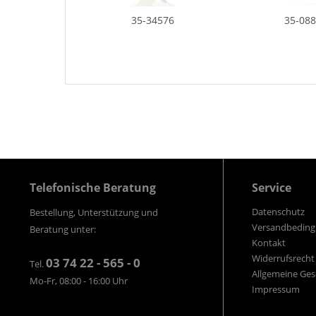
35-34576
35-08
Telefonische Beratung
Service
Datenschutz
Bestellung, Unterstützung und
Versandbedin
Beratung unter:
Kontakt
Widerrufsrecht
03 74 22 - 565 - 0
Tel.
Allgemeine Ge
Mo-Fr, 08:00 - 16:00 Uhr
Impressum