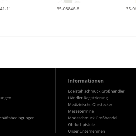
841-11
35-08846-8
35-0
Informationen
Edelstahlschmuck Großhändler
gungen
Händler-Registrierung
Medizinische Ohrstecker
Messetermine
schäftsbedingungen
Modeschmuck Großhandel
Ohrlochpistole
Unser Unternehmen