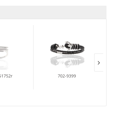
51752r
702-9399
35-3