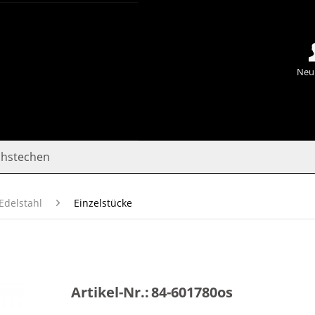
Neu
chstechen
Edelstahl
Einzelstücke
Artikel-Nr.:
84-601780os