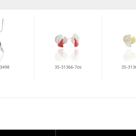
23498
35-31366-7os
35-313