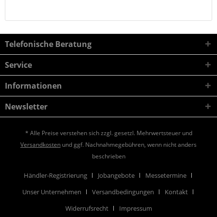
Telefonische Beratung
Service
Informationen
Newsletter
* Alle Preise verstehen sich zzgl. gesetzl. Mehrwertsteuer und
Versandkosten
und ggf. Nachnahmegebühren, wenn nicht anders
beschrieben
Händler-Registrierung
Jobangebote
Messetermine
Unser Unternehmen
Versandbedingungen
Kontakt
Widerrufsrecht
Impressum