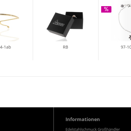
14-1ab
RB
97-1
Informationen
Edelstahlschmuck Großhändler