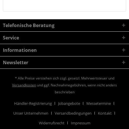
Telefonische Beratung
Service
Informationen
Newsletter
* Alle Preise verstehen sich zzgl. gesetzl. Mehrwertsteuer und
Versandkosten
und ggf. Nachnahmegebühren, wenn nicht anders
beschrieben
Händler-Registrierung
Jobangebote
Messetermine
Unser Unternehmen
Versandbedingungen
Kontakt
Widerrufsrecht
Impressum