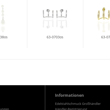
638os
63-0703os
63-0
Informationen
Edelstahlschmuck Großhändler
gungen
Händler-Registrierung