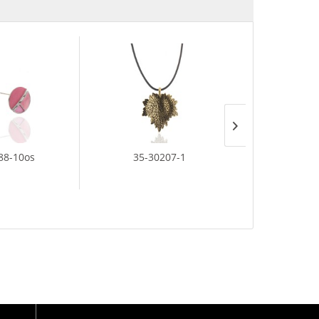
88-10os
35-30207-1
31-514