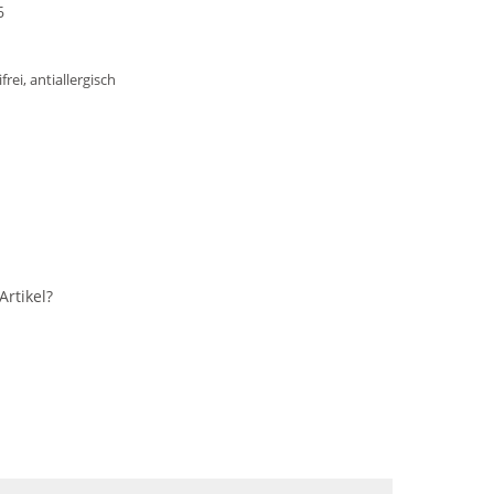
6
rei, antiallergisch
rtikel?