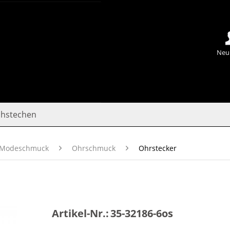
Neu
chstechen
Modeschmuck
Ohrschmuck
Ohrstecker
Artikel-Nr.:
35-32186-6os