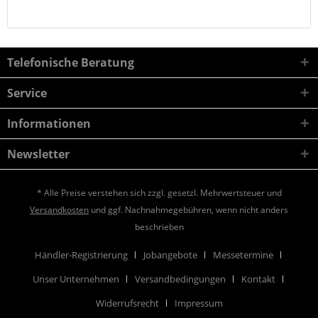
Telefonische Beratung
Service
Informationen
Newsletter
* Alle Preise verstehen sich zzgl. gesetzl. Mehrwertsteuer und
Versandkosten
und ggf. Nachnahmegebühren, wenn nicht anders
beschrieben
Händler-Registrierung
Jobangebote
Messetermine
Unser Unternehmen
Versandbedingungen
Kontakt
Widerrufsrecht
Impressum