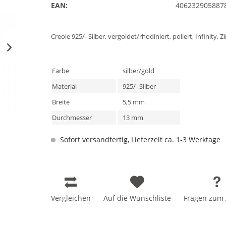
EAN:
406232905887
Creole 925/- Silber, vergoldet/rhodiniert, poliert, Infinity, Z
Farbe
silber/gold
Material
925/- Silber
Breite
5,5 mm
Durchmesser
13 mm
Sofort versandfertig, Lieferzeit ca. 1-3 Werktage
Vergleichen
Auf die Wunschliste
Fragen zum A