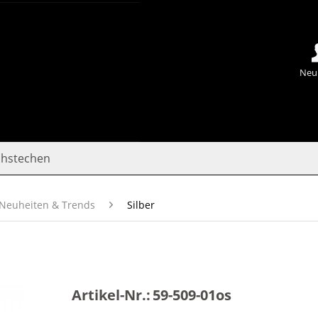
Neu
chstechen
Neuheiten & Trends
Silber
Artikel-Nr.:
59-509-01os