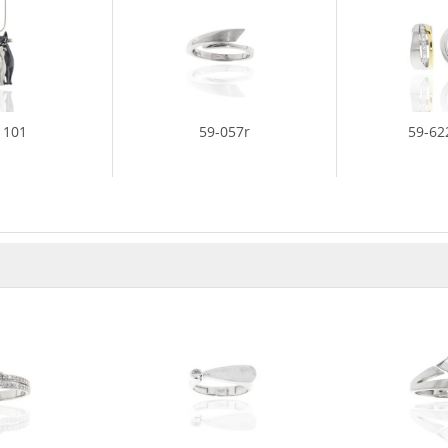
1101
59-057r
59-62