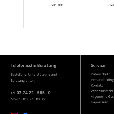
59-0130r
59-
Telefonische Beratung
Service
Datenschutz
Bestellung, Unterstützung und
Versandbedin
Beratung unter:
Kontakt
Widerrufsrecht
03 74 22 - 565 - 0
Tel.
Allgemeine Ge
Mo-Fr, 08:00 - 16:00 Uhr
Impressum