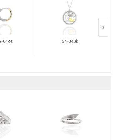
2-01os
54-043k
54-