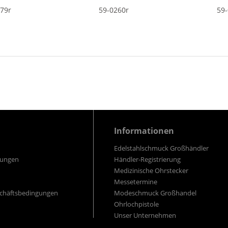
479r
59-0260r
59-
Informationen
Edelstahlschmuck Großhändler
gungen
Händler-Registrierung
Medizinische Ohrstecker
Messetermine
schäftsbedingungen
Modeschmuck Großhandel
Ohrlochpistole
Unser Unternehmen