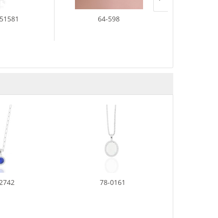
051581
64-598
76-2.
2742
78-0161
0006