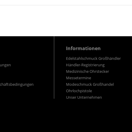
Informationen
Edelstahlschmuck Großhändler
gungen
Händler-Registrierung
Medizinische Ohrstecker
Messetermine
schäftsbedingungen
Modeschmuck Großhandel
Ohrlochpistole
Unser Unternehmen