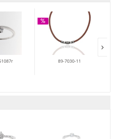
51087r
89-7030-11
56-1