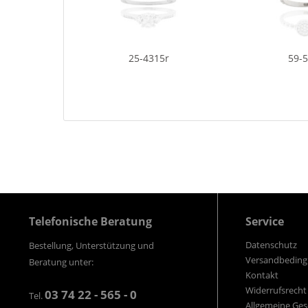
25-4315r
59-
Telefonische Beratung
Service
Datenschutz
Bestellung, Unterstützung und
Versandbedin
Beratung unter:
Kontakt
Widerrufsrecht
03 74 22 - 565 - 0
Tel.
Allgemeine Ge