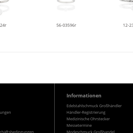
524r
56-03596r
12-2
Informationen
Edelstahlschmuck Großhändler
gungen
Händler-Registrierung
Medizinische Ohrstecker
Messetermine
schäftsbedingungen
Modeschmuck Großhandel