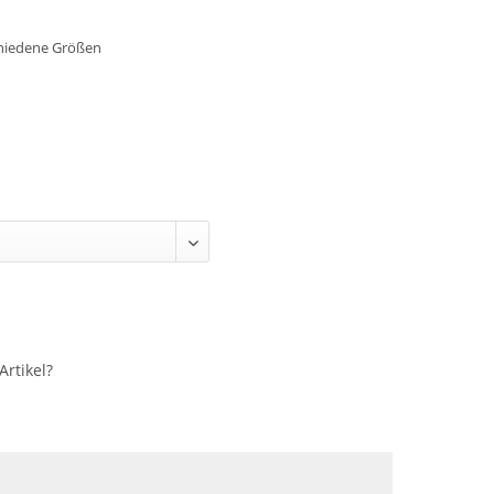
schiedene Größen
rtikel?