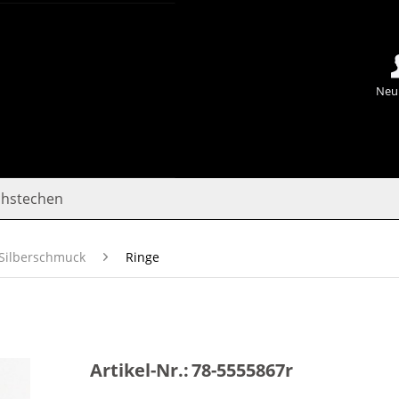
Neu
chstechen
Silberschmuck
Ringe
Artikel-Nr.:
78-5555867r