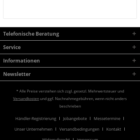
Telefonische Beratung
Service
Informationen
Newsletter
* Alle Preise verstehen sich zzgl. gesetzl. Mehrwertsteuer und
Versandkosten
und ggf. Nachnahmegebühren, wenn nicht anders
beschrieben
Händler-Registrierung
Jobangebote
Messetermine
Unser Unternehmen
Versandbedingungen
Kontakt
Widerrufsrecht
Impressum