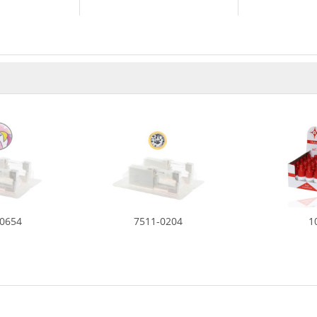
-0654
7511-0204
1