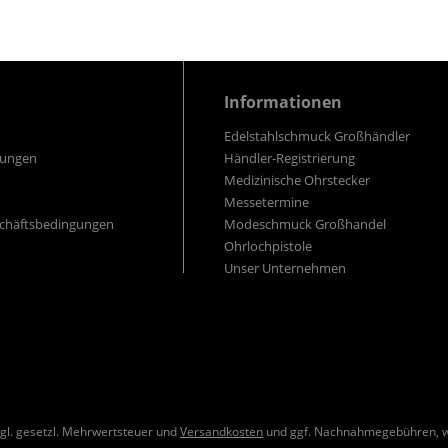
Informationen
Edelstahlschmuck Großhändler
gungen
Händler-Registrierung
Medizinische Ohrstecker
Messetermine
schäftsbedingungen
Modeschmuck Großhandel
Ohrlochpistole
Unser Unternehmen
zzgl. gesetzl. Mehrwertsteuer und
Versandkosten
und ggf. Nachnahmegebühren, w