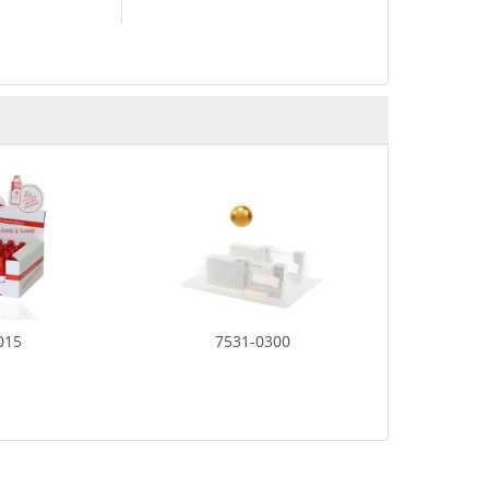
015
7531-0300
753