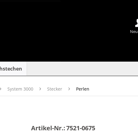
Neu
chstechen
System 3000
Stecker
Perlen
Artikel-Nr.:
7521-0675