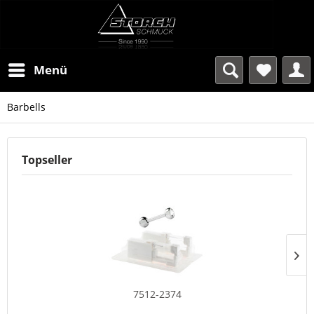
Menü
Barbells
Topseller
7512-2374