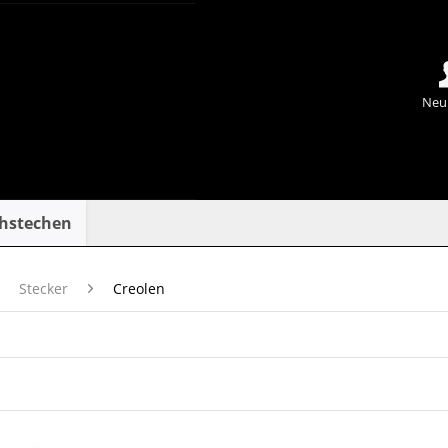
Neu
chstechen
Stecker
Creolen