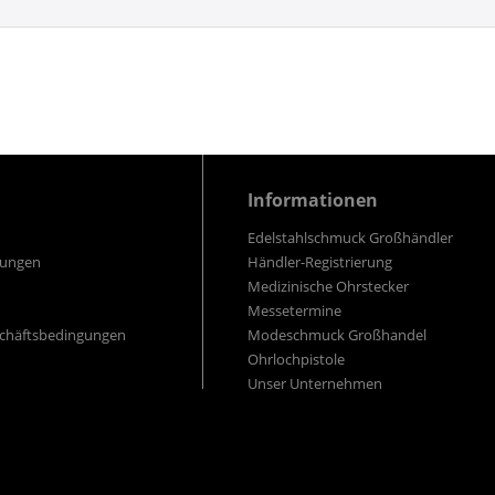
Informationen
Edelstahlschmuck Großhändler
gungen
Händler-Registrierung
Medizinische Ohrstecker
Messetermine
schäftsbedingungen
Modeschmuck Großhandel
Ohrlochpistole
Unser Unternehmen