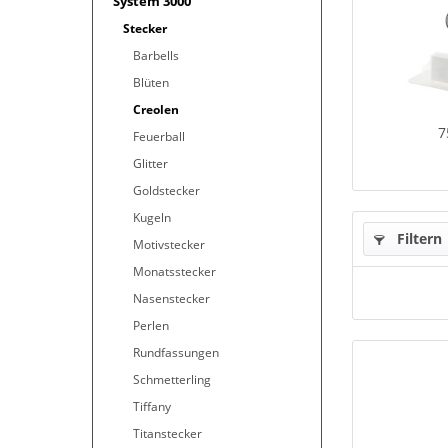
System 3000
Stecker
Barbells
Blüten
Creolen
7
Feuerball
Glitter
Goldstecker
Kugeln
Filtern
Motivstecker
Monatsstecker
Nasenstecker
Perlen
Rundfassungen
Schmetterling
Tiffany
Titanstecker