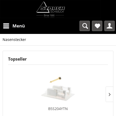
Menü
Nasenstecker
Topseller
B5S204YTN