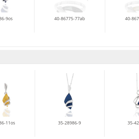
86-9os
40-86775-77ab
40-86
86-11os
35-28986-9
35-4