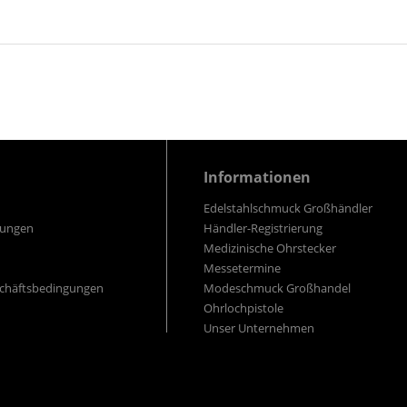
Informationen
Edelstahlschmuck Großhändler
gungen
Händler-Registrierung
Medizinische Ohrstecker
Messetermine
schäftsbedingungen
Modeschmuck Großhandel
Ohrlochpistole
Unser Unternehmen