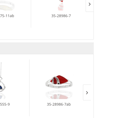
775-11ab
35-28986-7
35-2
2555-9
35-28986-7ab
35-28