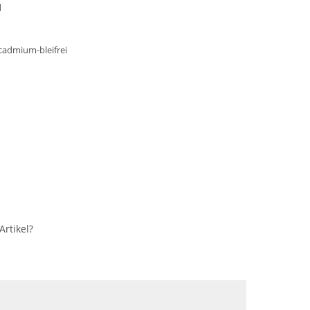
1
cadmium-bleifrei
rtikel?