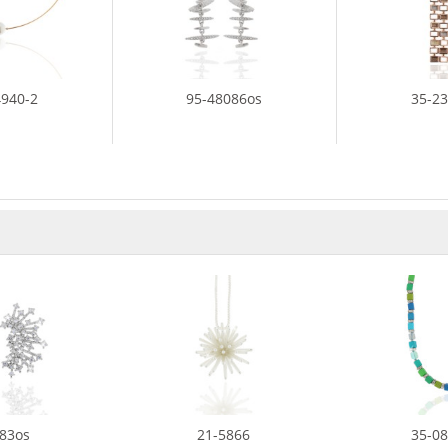
4940-2
95-48086os
35-2
183os
21-5866
35-08