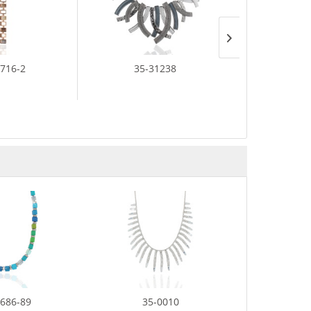
3716-2
35-31238
35-0
686-89
35-0010
35-4