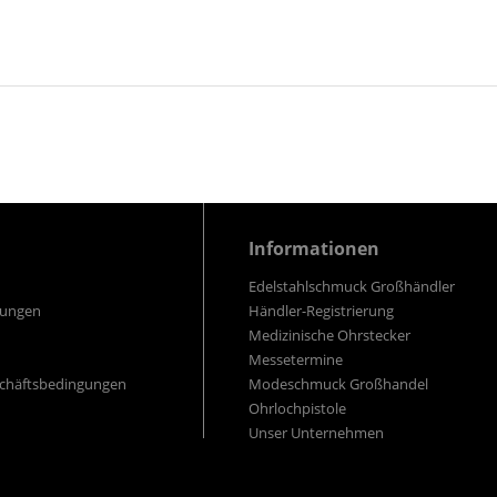
Informationen
Edelstahlschmuck Großhändler
gungen
Händler-Registrierung
Medizinische Ohrstecker
Messetermine
schäftsbedingungen
Modeschmuck Großhandel
Ohrlochpistole
Unser Unternehmen