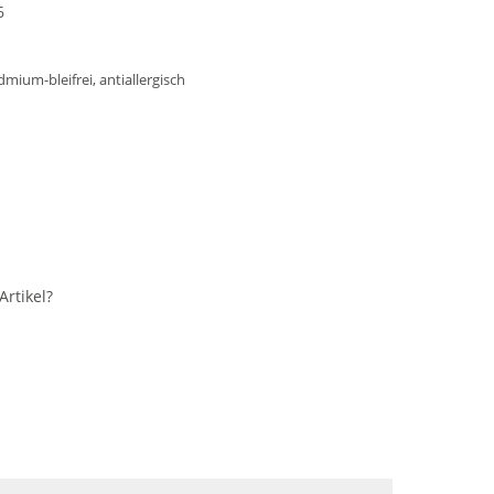
6
dmium-bleifrei, antiallergisch
rtikel?