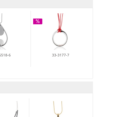
6518-6
33-3177-7