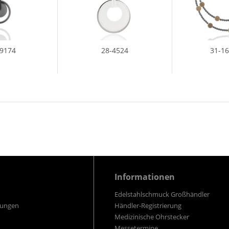
19174
28-4524
31-1
Informationen
Edelstahlschmuck Großhändler
gungen
Händler-Registrierung
Medizinische Ohrstecker
Messetermine