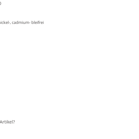
0
ickel-, cadmium- bleifrei
rtikel?