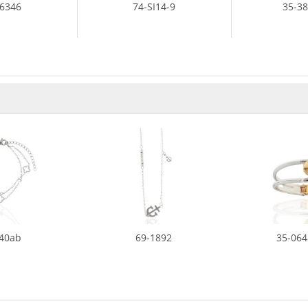
36346
74-SI14-9
35-3
140ab
69-1892
35-064