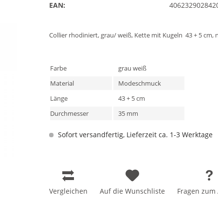
EAN:
406232902842
Collier rhodiniert, grau/ weiß, Kette mit Kugeln 43 + 5 cm, n
Farbe
grau weiß
Material
Modeschmuck
Länge
43 + 5 cm
Durchmesser
35 mm
Sofort versandfertig, Lieferzeit ca. 1-3 Werktage
Vergleichen
Auf die Wunschliste
Fragen zum A