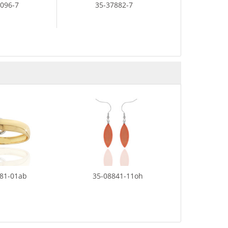
8096-7
35-37882-7
40-86
81-01ab
35-08841-11oh
35-0