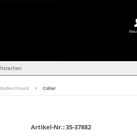
Neu
chstechen
Modeschmuck
Collier
Artikel-Nr.:
35-37882