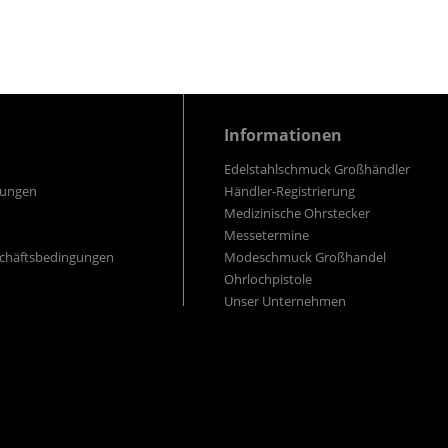
Informationen
Edelstahlschmuck Großhändler
gungen
Händler-Registrierung
Medizinische Ohrstecker
Messetermine
schäftsbedingungen
Modeschmuck Großhandel
Ohrlochpistole
Unser Unternehmen