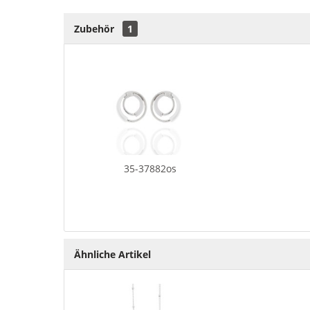
Zubehör
1
35-37882os
Ähnliche Artikel