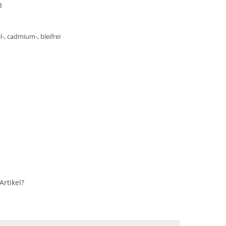
3
l-, cadmium-, bleifrei
rtikel?