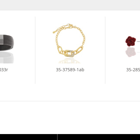
033r
35-37589-1ab
35-28