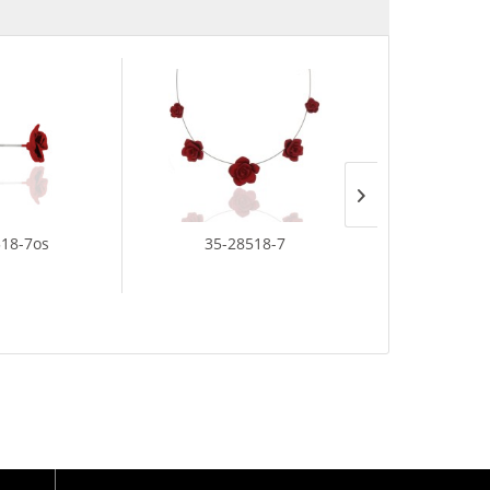
518-7os
35-28518-7
35-41