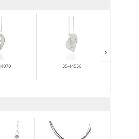
44070
35-44556
35-