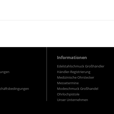
Informationen
Edelstahlschmuck Großhändler
gungen
Händler-Registrierung
Medizinische Ohrstecker
Messetermine
schäftsbedingungen
Modeschmuck Großhandel
Ohrlochpistole
Unser Unternehmen