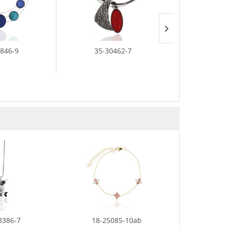
8846-9
35-30462-7
35-38
8386-7
18-25085-10ab
35