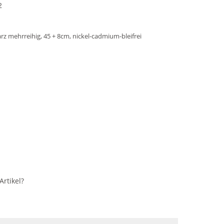
2
rz mehrreihig, 45 + 8cm, nickel-cadmium-bleifrei
rtikel?