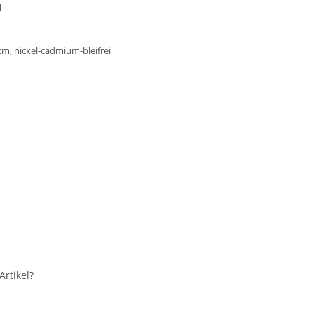
1
 cm, nickel-cadmium-bleifrei
rtikel?