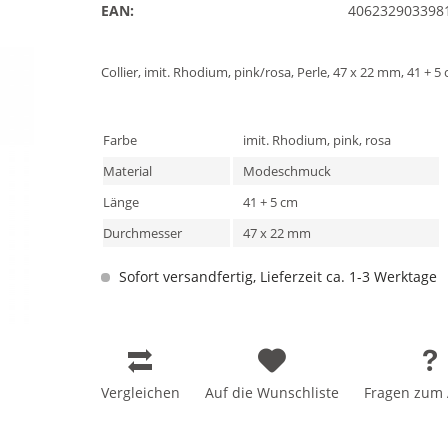
EAN:
406232903398
Collier, imit. Rhodium, pink/rosa, Perle, 47 x 22 mm, 41 + 5
Farbe
imit. Rhodium, pink, rosa
Material
Modeschmuck
Länge
41 + 5 cm
Durchmesser
47 x 22 mm
Sofort versandfertig, Lieferzeit ca. 1-3 Werktage
Vergleichen
Auf die Wunschliste
Fragen zum A