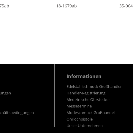
275ab
18-1679ab
35-064
Informationen
Edelstahlschmuck Großhändler
gungen
Händler-Registrierung
Medizinische Ohrstecker
Messetermine
schäftsbedingungen
Modeschmuck Großhandel
Ohrlochpistole
Unser Unternehmen