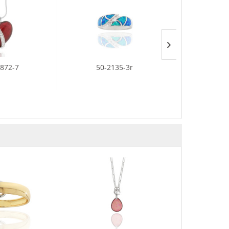
5872-7
50-2135-3r
40-867