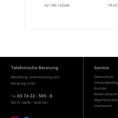
62-186-1GGab
18-0
Telefonische Beratung
Service
Datenschutz
Bestellung, Unterstützung und
Versandbedin
Beratung unter:
Kontakt
Widerrufsrecht
03 74 22 - 565 - 0
Tel.
Allgemeine Ge
Mo-Fr, 08:00 - 16:00 Uhr
Impressum