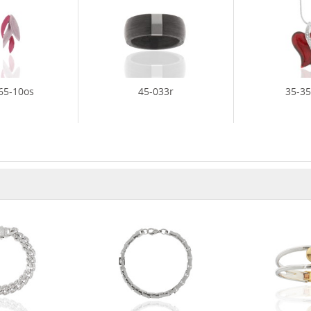
65-10os
45-033r
35-3