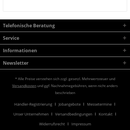
Telefonische Beratung
Service
Informationen
Newsletter
* Alle Preise verstehen sich zzgl. gesetzl. Mehrwertsteuer und
Versandkosten
und ggf. Nachnahmegebühren, wenn nicht anders
beschrieben
Händler-Registrierung
Jobangebote
Messetermine
Unser Unternehmen
Versandbedingungen
Kontakt
Widerrufsrecht
Impressum