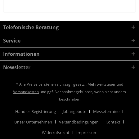
Telefonische Beratung
Service
Informationen
Newsletter
* Alle Preise verstehen sich zzgl. gesetzl. Mehrwertsteuer und
Versandkosten
und ggf. Nachnahmegebühren, wenn nicht anders
beschrieben
Händler-Registrierung
Jobangebote
Messetermine
Unser Unternehmen
Versandbedingungen
Kontakt
Widerrufsrecht
Impressum